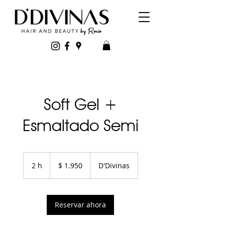
Soft Gel +
Esmaltado Semi
1.950
pesos
2 h
2
$ 1.950
D'Divinas
uruguayos
h
Reservar ahora