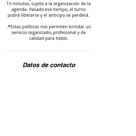
15 minutos, sujeta a la organización de la
agenda. Pasado ese tiempo, el turno
podrá liberarse y el anticipo se perderá.
📍Estas políticas nos permiten brindar un
servicio organizado, profesional y de
Datos de contacto
Av.Gral Rivera 3453, 11600 Montevideo
Departamento de Montevideo, Uruguay
+59826282172
ddivinasmarketing@gmail.com