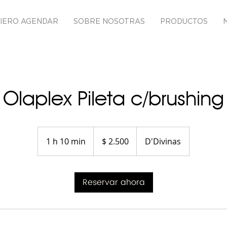
IERO AGENDAR
SOBRE NOSOTRAS
PRODUCTOS
Olaplex Pileta c/brushing
2.500
pesos
1 h 10 min
1
$ 2.500
D'Divinas
uruguayos
1
0
Reservar ahora
m
i
n