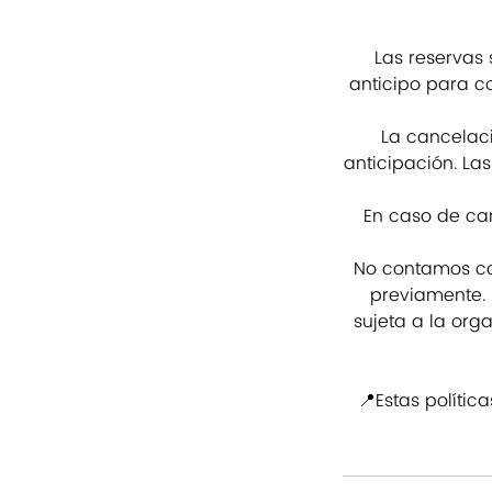
Las reservas
anticipo para co
La cancelac
anticipación. La
En caso de can
No contamos con
previamente. 
sujeta a la org
📍Estas polític