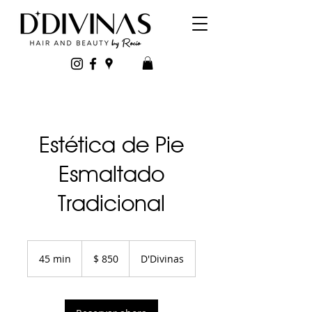
Estética de Pie
Esmaltado
Tradicional
850
pesos
45 min
4
$ 850
D'Divinas
uruguayos
5
m
i