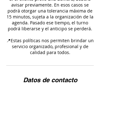
avisar previamente. En esos casos se
podrá otorgar una tolerancia máxima de
15 minutos, sujeta a la organización de la
agenda. Pasado ese tiempo, el turno
podrá liberarse y el anticipo se perderá.
📍Estas políticas nos permiten brindar un
servicio organizado, profesional y de
Datos de contacto
Av.Gral Rivera 3453, 11600 Montevideo
Departamento de Montevideo, Uruguay
+59826282172
ddivinasmarketing@gmail.com