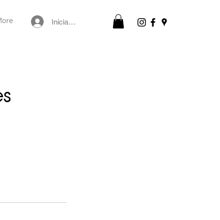
Iniciar sesión
More
es