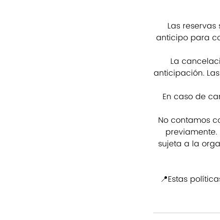
Las reservas
anticipo para co
La cancelac
anticipación. La
En caso de can
No contamos con
previamente. 
sujeta a la org
📍Estas polític