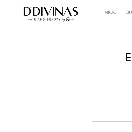
INICIO
QU
E