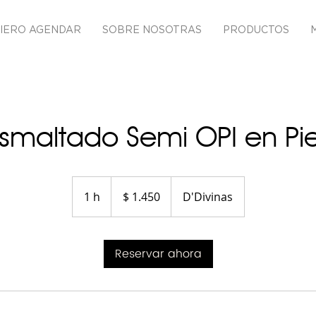
IERO AGENDAR
SOBRE NOSOTRAS
PRODUCTOS
smaltado Semi OPI en Pi
1.450
pesos
1 h
1
$ 1.450
D'Divinas
uruguayos
Reservar ahora