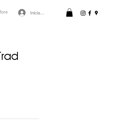
Iniciar sesión
More
Trad