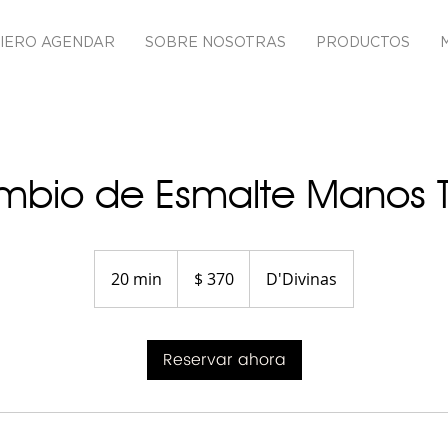
IERO AGENDAR
SOBRE NOSOTRAS
PRODUCTOS
bio de Esmalte Manos 
370
pesos
20 min
2
$ 370
D'Divinas
uruguayos
0
m
Reservar ahora
i
n