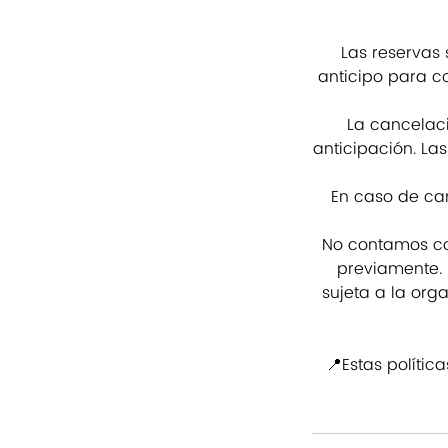
Las reservas
anticipo para co
La cancelac
anticipación. La
En caso de can
No contamos con
previamente. 
sujeta a la org
📍Estas polític