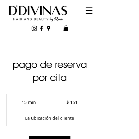
pago de reserva
por cita
151
pesos
15 min
1
$ 151
uruguayos
5
La ubicación del cliente
m
i
n