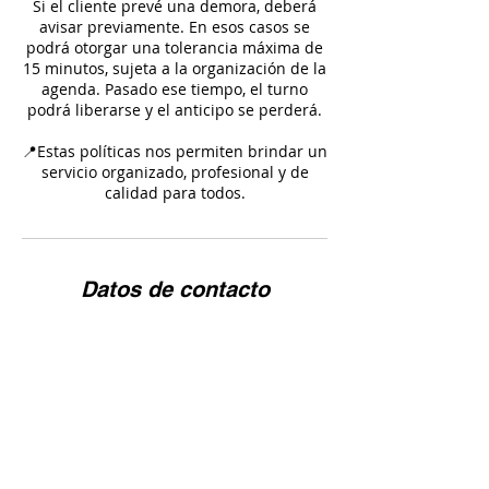
Si el cliente prevé una demora, deberá
avisar previamente. En esos casos se
podrá otorgar una tolerancia máxima de
15 minutos, sujeta a la organización de la
agenda. Pasado ese tiempo, el turno
podrá liberarse y el anticipo se perderá.
📍Estas políticas nos permiten brindar un
servicio organizado, profesional y de
Datos de contacto
+59826282172
ddivinasmarketing@gmail.com
Av.Gral Rivera 3453, 11600 Montevideo
Departamento de Montevideo, Uruguay