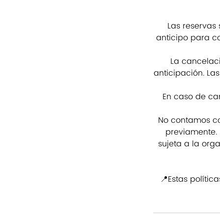
Las reservas
anticipo para co
La cancelac
anticipación. La
En caso de can
No contamos con
previamente. 
sujeta a la org
📍Estas polític