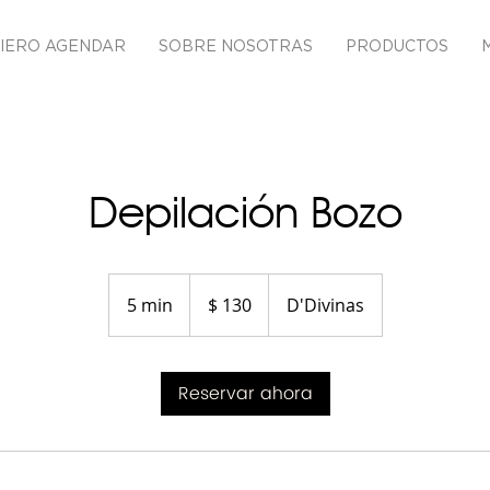
IERO AGENDAR
SOBRE NOSOTRAS
PRODUCTOS
Depilación Bozo
130
pesos
5 min
5
$ 130
D'Divinas
uruguayos
m
i
Reservar ahora
n